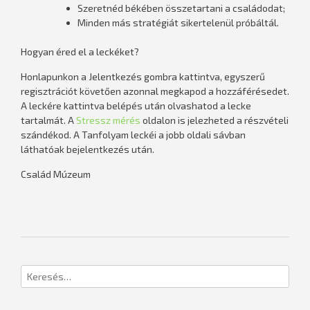
Szeretnéd békében összetartani a családodat;
Minden más stratégiát sikertelenül próbáltál.
Hogyan éred el a leckéket?
Honlapunkon a Jelentkezés gombra kattintva, egyszerű
regisztrációt követően azonnal megkapod a hozzáférésedet.
A leckére kattintva belépés után olvashatod a lecke
tartalmát. A
Stressz mérés
oldalon is jelezheted a részvételi
szándékod. A Tanfolyam leckéi a jobb oldali sávban
láthatóak bejelentkezés után.
Család Múzeum