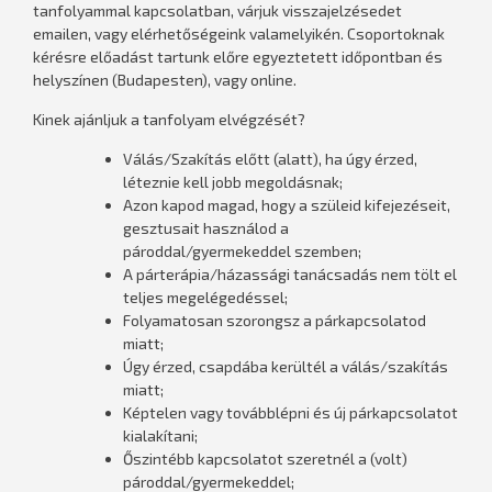
tanfolyammal kapcsolatban, várjuk visszajelzésedet
emailen, vagy elérhetőségeink valamelyikén. Csoportoknak
kérésre előadást tartunk előre egyeztetett időpontban és
helyszínen (Budapesten), vagy online.
Kinek ajánljuk a tanfolyam elvégzését?
Válás/Szakítás előtt (alatt), ha úgy érzed,
léteznie kell jobb megoldásnak;
Azon kapod magad, hogy a szüleid kifejezéseit,
gesztusait használod a
pároddal/gyermekeddel szemben;
A párterápia/házassági tanácsadás nem tölt el
teljes megelégedéssel;
Folyamatosan szorongsz a párkapcsolatod
miatt;
Úgy érzed, csapdába kerültél a válás/szakítás
miatt;
Képtelen vagy továbblépni és új párkapcsolatot
kialakítani;
Őszintébb kapcsolatot szeretnél a (volt)
pároddal/gyermekeddel;