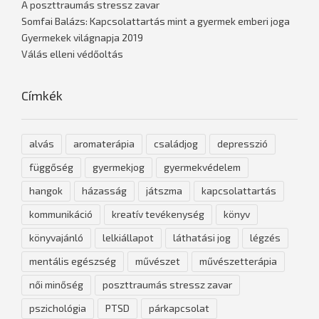
A poszttraumás stressz zavar
Somfai Balázs: Kapcsolattartás mint a gyermek emberi joga
Gyermekek világnapja 2019
Válás elleni védőoltás
Címkék
alvás
aromaterápia
családjog
depresszió
függőség
gyermekjog
gyermekvédelem
hangok
házasság
játszma
kapcsolattartás
kommunikáció
kreatív tevékenység
könyv
könyvajánló
lelkiállapot
láthatási jog
légzés
mentális egészség
művészet
művészetterápia
női minőség
poszttraumás stressz zavar
pszichológia
PTSD
párkapcsolat