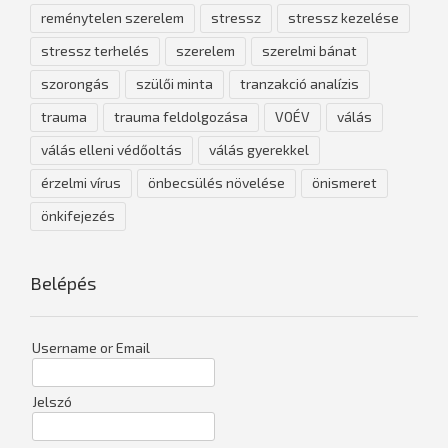
reménytelen szerelem
stressz
stressz kezelése
stressz terhelés
szerelem
szerelmi bánat
szorongás
szülői minta
tranzakció analízis
trauma
trauma feldolgozása
VOÉV
válás
válás elleni védőoltás
válás gyerekkel
érzelmi vírus
önbecsülés növelése
önismeret
önkifejezés
Belépés
Username or Email
Jelszó