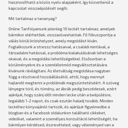
hasznosítható a közös nyelv alapjaként, így közvetlenül a
kapcsolat visszaépülését segíti.
Mit tartalmaz a tananyag?
Online Tanfolyamunk jelenleg 10 leckét tartalmaz, amelyek
bármikor elérhetőek, visszaolvashatóak. Fő fókuszpontja a
válás körüli krízishelyzet, amely megoldást kíván.
Foglalkozunk a stressz hatásaival, a családi mintával, a
társadalmi hatással, a probléma kialakulásának lehetséges
okaival, és a megoldási lehetőségekkel. Elsősorban a
körülményekre és a szemléletmód megváltoztatására
kívánunk rávilágítani. Az életválság megoldása nagyban
függ a résztvevő hozzáállásától, attól, hogy mennyit
hajlandó megtenni a problémák megszüntetéséért. A szöveg
lényegre törő, és tömény, az ábrák pedig beszédesek, ezért
ajánljuk, hogy szánj időt minden lecke után a beépülésre,
legalább 1-2 napot, és csak ezután haladj tovább. Minden
leckéhez könyvajánló tartozik, és ajánljuk figyelmedbe a
blogban és a facebook oldalunkon található cikkeket,
videókat, valamint a személyes konzultáció lehetőségét, ha
bármilyen kérdésed, észrevételed, vagy véleményed van a