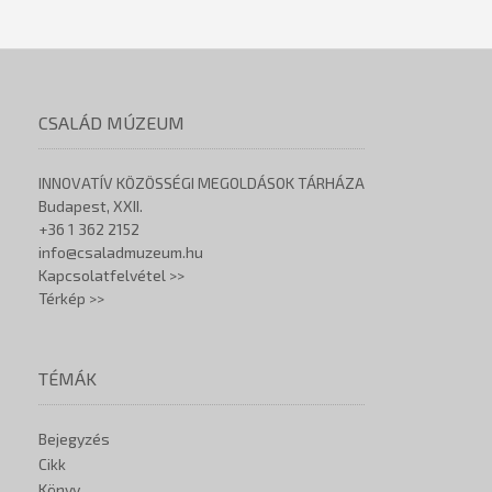
CSALÁD MÚZEUM
INNOVATÍV KÖZÖSSÉGI MEGOLDÁSOK TÁRHÁZA
Budapest, XXII.
+36 1 362 2152
info@csaladmuzeum.hu
Kapcsolatfelvétel >>
Térkép >>
TÉMÁK
Bejegyzés
Cikk
Könyv