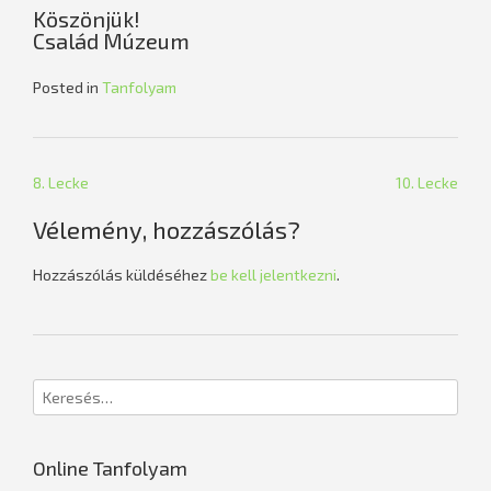
Köszönjük!
Család Múzeum
Posted in
Tanfolyam
Bejegyzés
8. Lecke
10. Lecke
navigáció
Vélemény, hozzászólás?
Hozzászólás küldéséhez
be kell jelentkezni
.
Online Tanfolyam