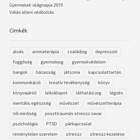
Gyermekek világnapja 2019
Válás elleni védőoltás
Címkék
alvás
aromaterápia
családjog
depresszió
függőség
gyermekjog
gyermekvédelem
hangok
házasság
játszma
kapcsolattartás
kommunikáció
kreatív tevékenység
könyv
könyvajánló
lelkiállapot
láthatási jog
légzés
mentális egészség
művészet
művészetterápia
női minőség
poszttraumás stressz zavar
pszichológia
PTSD
párkapcsolat
reménytelen szerelem
stressz
stressz kezelése