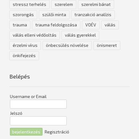
stressz terhelés
szerelem
szerelmi bánat
szorongás
szülői minta
tranzakció analízis
trauma
trauma feldolgozása
VOÉV
válás
válás elleni védőoltás
válás gyerekkel
érzelmi vírus
önbecsülés növelése
önismeret
önkifejezés
Belépés
Username or Email
Jelszó
Regisztráció