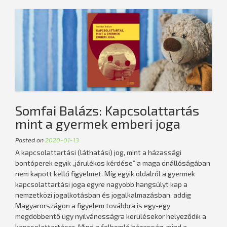
Somfai Balázs: Kapcsolattartás
mint a gyermek emberi joga
Posted on
2020-01-13
A kapcsolattartási (láthatási) jog, mint a házassági
bontóperek egyik „járulékos kérdése” a maga önállóságában
nem kapott kellő figyelmet. Míg egyik oldalról a gyermek
kapcsolattartási joga egyre nagyobb hangsúlyt kap a
nemzetközi jogalkotásban és jogalkalmazásban, addig
Magyarországon a figyelem továbbra is egy-egy
megdöbbentő ügy nyilvánosságra kerülésekor helyeződik a
kapcsolattartásra. Mind a felbomló házasság, mind a