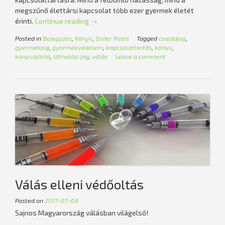
megszűnő élettársi kapcsolat több ezer gyermek életét
„Somfai
érinti.
Continue reading
→
Balázs:
Posted in
Bejegyzés
,
Könyv
,
Slider Posts
Tagged
családjog
,
Kapcsolattartás
gyermekjog
,
gyermekvédelem
,
kapcsolattartás
,
könyv
,
mint
könyvajánló
,
láthatási jog
,
válás
Leave a comment
a
gyermek
emberi
joga”
Válás elleni védőoltás
Posted on
2017-07-08
Sajnos Magyarország válásban világelső!