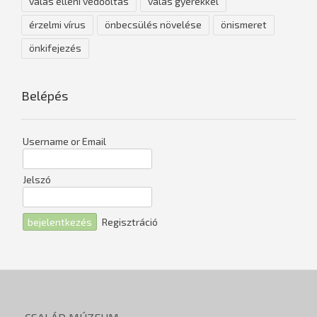
válás elleni védőoltás
válás gyerekkel
érzelmi vírus
önbecsülés növelése
önismeret
önkifejezés
Belépés
Username or Email
Jelszó
Regisztráció