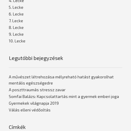
4. Lecke
5. Lecke
6. Lecke
7. Lecke
8. Lecke
9. Lecke
10. Lecke
Legutóbbi bejegyzések
A művészet létrehozása mélyreható hatást gyakorolhat
mentális egészségedre
A poszttraumás stressz zavar
Somfai Balázs: Kapcsolattartás mint a gyermek emberi joga
Gyermekek világnapja 2019
Válás elleni védőoltás
Címkék