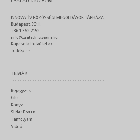
CSALÁD MÚZEUM
INNOVATÍV KÖZÖSSÉGI MEGOLDÁSOK TÁRHÁZA
Budapest, XXII.
+36 1 362 2152
info@csaladmuzeum.hu
Kapcsolatfelvétel >>
Térkép >>
TÉMÁK
Bejegyzés
Cikk
Könyv
Slider Posts
Tanfolyam
Videó