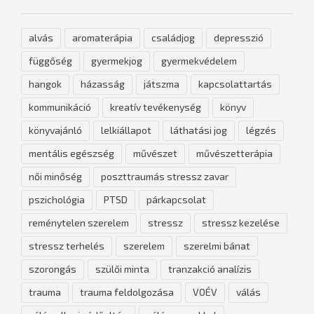
alvás
aromaterápia
családjog
depresszió
függőség
gyermekjog
gyermekvédelem
hangok
házasság
játszma
kapcsolattartás
kommunikáció
kreatív tevékenység
könyv
könyvajánló
lelkiállapot
láthatási jog
légzés
mentális egészség
művészet
művészetterápia
női minőség
poszttraumás stressz zavar
pszichológia
PTSD
párkapcsolat
reménytelen szerelem
stressz
stressz kezelése
stressz terhelés
szerelem
szerelmi bánat
szorongás
szülői minta
tranzakció analízis
trauma
trauma feldolgozása
VOÉV
válás