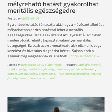
mélyreható hatást gyakorolhat
mentális egészségedre
Posted on
2023-01-01
Egyre több kutatás támasztja alá, hogy a művészet alkotása
mélyrehatóan pozitív hatással lehet a mentális
egészségünkre. Becslések szerint az Egyesült Államokban
minden ötödik felnőtt tapasztal valamilyen mentális
betegséget. Ez csak azokra vonatkozik, akik elismerik, vagy
kezelést és hivatalos diagnózist kértek. Sajnos ezek a
„A
számok még magasabbak is lehetnek.
Continue reading
→
művészet
Posted in
Bejegyzés
,
Cikk
,
Slider Posts
Tagged
függőség
,
kreatív
létrehozá
tevékenység
,
mentális egészség
,
művészet
,
művészetterápia
,
mélyreha
önbecsülés növelése
,
önkifejezés
,
PTSD
,
stressz kezelése
,
trauma
hatást
feldolgozása
Leave a comment
gyakorolh
mentális
egészség