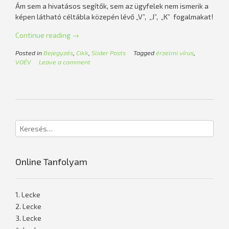
Ám sem a hivatásos segítők, sem az ügyfelek nem ismerik a
képen látható céltábla közepén lévő „V”, „J”, „K” fogalmakat!
„Válás
Continue reading
→
elleni
Posted in
Bejegyzés
,
Cikk
,
Slider Posts
Tagged
érzelmi vírus
,
védőoltás”
VOÉV
Leave a comment
Online Tanfolyam
1. Lecke
2. Lecke
3. Lecke