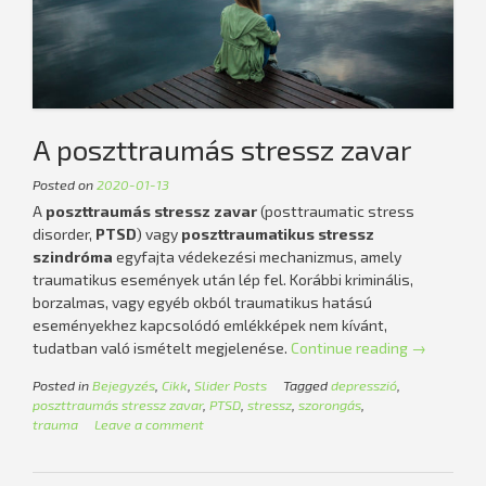
A poszttraumás stressz zavar
Posted on
2020-01-13
A
poszttraumás stressz zavar
(posttraumatic stress
disorder,
PTSD
) vagy
poszttraumatikus stressz
szindróma
egyfajta védekezési mechanizmus, amely
traumatikus események után lép fel. Korábbi kriminális,
borzalmas, vagy egyéb okból traumatikus hatású
eseményekhez kapcsolódó emlékképek nem kívánt,
„A
tudatban való ismételt megjelenése.
Continue reading
→
poszttrau
Posted in
Bejegyzés
,
Cikk
,
Slider Posts
Tagged
depresszió
,
stressz
poszttraumás stressz zavar
,
PTSD
,
stressz
,
szorongás
,
zavar”
trauma
Leave a comment