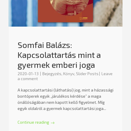
Somfai Balázs:
Kapcsolattartás mint a
gyermek emberi joga
2020-01-13
Bejegyzés
,
Könyv
,
Slider Posts
Leave
a comment
A kapcsolattartási (láthatási) jog, mint a házassági
bontóperek egyik „járulékos kérdése” a maga
önállóságában nem kapott kellő figyelmet. Míg
egyik oldalról a gyermek kapcsolattartási joga...
Continue reading
→