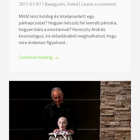
2017-07-07
Bejegyzés
,
Videó
Leave a comment
Mitől lesz boldog és kiteljesedett egy
párkapcsolat? Hogyan készülj fel leendő párodra,
hogyan bánj a mostanival? Kereszty András
kineziológus, író előadásából megtudhatod, hogy
mire érdemes figyelned...
Continue reading
→