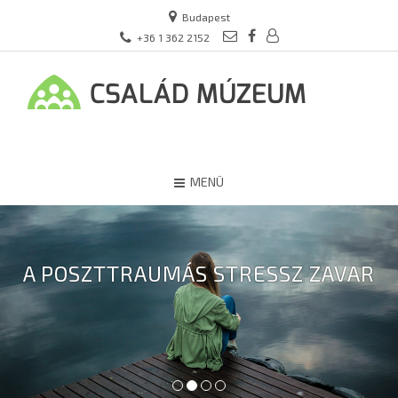
Budapest
+36 1 362 2152
MENÜ
A POSZTTRAUMÁS STRESSZ ZAVAR
1
2
3
4