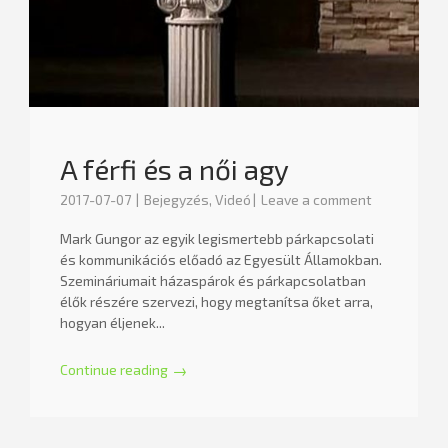
A férfi és a női agy
2017-07-07
Bejegyzés
,
Videó
Leave a comment
Mark Gungor az egyik legismertebb párkapcsolati
és kommunikációs előadó az Egyesült Államokban.
Szemináriumait házaspárok és párkapcsolatban
élők részére szervezi, hogy megtanítsa őket arra,
hogyan éljenek...
Continue reading
→