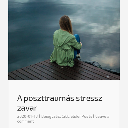
A poszttraumás stressz
zavar
2020-01-13
Bejegyzés
,
Cikk
,
Slider Posts
Leave a
comment