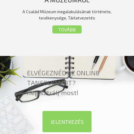
A Család Múzeum megalakulásának története,
tevékenysége, Tárlatvezetés
TOVÁBB
ELVÉGEZNÉD AZ ONLINE
TANFOLYAMOT?
Regisztrálj most!
JELENTKEZÉS