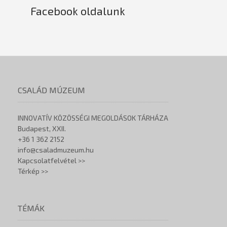
Facebook oldalunk
CSALÁD MÚZEUM
INNOVATÍV KÖZÖSSÉGI MEGOLDÁSOK TÁRHÁZA
Budapest, XXII.
+36 1 362 2152
info@csaladmuzeum.hu
Kapcsolatfelvétel >>
Térkép >>
TÉMÁK