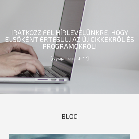
IRATKOZZ FEL HÍRLEVELÜNKRE, HOGY
ELSŐKÉNT ÉRTESÜLJ AZ ÚJ CIKKEKRŐL ÉS
PROGRAMOKRÓL!
[wysija_form id="1"]
BLOG