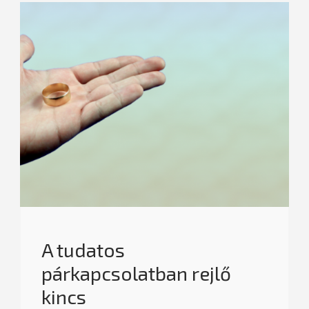
A tudatos
párkapcsolatban rejlő
kincs