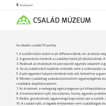
Budapest
Az ideális család 10 pontja
1. A szülők külön-külön is jól differenciáltak, én-érzésük mé
2. A generációs határok a családon belül jól elkülönülnek
3. Reálisak az elvárások és percepciók egymás valamint a gy
4. Az új család iránti lojalitás erősebb, mint a származási csa
5. A pár egymást helyezi mindenki más elé, beleértve a gyerm
6. Minden családtag számára biztosított egyéniségének és a
családjuk alapítása jelenti.
7. Az érzelmek, a melegség egészségesen jut kifejeződésre
8. A kommunikáció nyílt, becsületes, tiszta, egymás problém
9. Reális, gondoskodó, egyenrangú kapcsolat van a szülők,
10. A család nyílt, a tágabb értelemben vett családtagok és