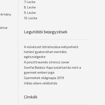
7. Lecke
8. Lecke
9. Lecke
unk hány
10. Lecke
letve
Legutóbbi bejegyzések
A művészet létrehozása mélyreható
hatást gyakorolhat mentális
egészségedre
A poszttraumás stressz zavar
Somfai Balázs: Kapcsolattartás mint a
gyermek emberi joga
Gyermekek világnapja 2019
Válás elleni védőoltás
Címkék