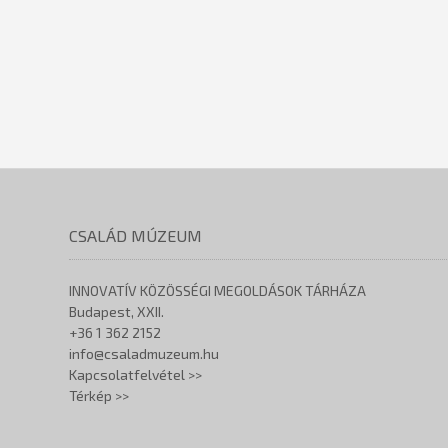
CSALÁD MÚZEUM
INNOVATÍV KÖZÖSSÉGI MEGOLDÁSOK TÁRHÁZA
Budapest, XXII.
+36 1 362 2152
info@csaladmuzeum.hu
Kapcsolatfelvétel >>
Térkép >>