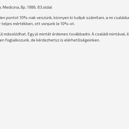
. Medicina, Bp. 1986. 83.oldal
en pontot 10%-nak veszünk, könnyen ki tudjuk számítani, a mi család
z teljes mértékben, ott vonjunk le 10%-ot.
l másolódhat. Egy jó mintát érdemes továbbadni. A családi mintával, il
en foglalkozunk, de kérdezhetsz is elérhetőségeinken.