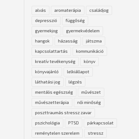
alvás
aromaterápia
családjog
depresszió
függőség
gyermekjog
gyermekvédelem
hangok
házasság
játszma
kapcsolattartás
kommunikáció
kreatív tevékenység
könyv
könyvajánló
lelkiállapot
láthatási jog
légzés
mentális egészség
művészet
művészetterápia
női minőség
poszttraumás stressz zavar
pszichológia
PTSD
párkapcsolat
reménytelen szerelem
stressz