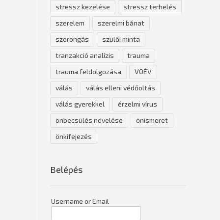
stressz kezelése
stressz terhelés
szerelem
szerelmi bánat
szorongás
szülői minta
tranzakció analízis
trauma
trauma feldolgozása
VOÉV
válás
válás elleni védőoltás
válás gyerekkel
érzelmi vírus
önbecsülés növelése
önismeret
önkifejezés
Belépés
Username or Email