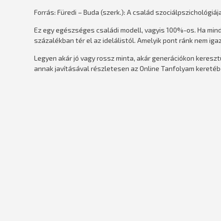
Forrás: Füredi – Buda (szerk.): A család szociálpszichológiája
Ez egy egészséges családi modell, vagyis 100%-os. Ha mind
százalékban tér el az idelálistól. Amelyik pont ránk nem iga
Legyen akár jó vagy rossz minta, akár generációkon keresztü
annak javításával részletesen az Online Tanfolyam keretéb