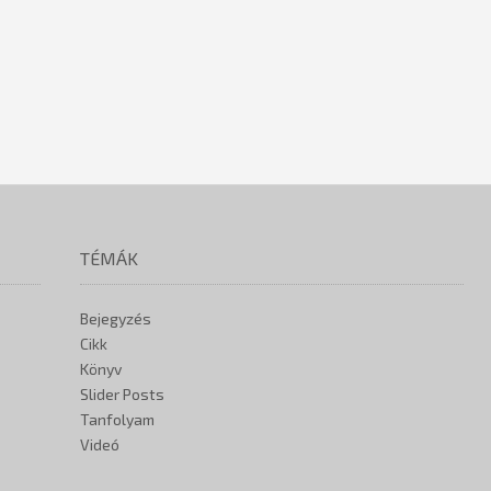
TÉMÁK
Bejegyzés
Cikk
Könyv
Slider Posts
Tanfolyam
Videó