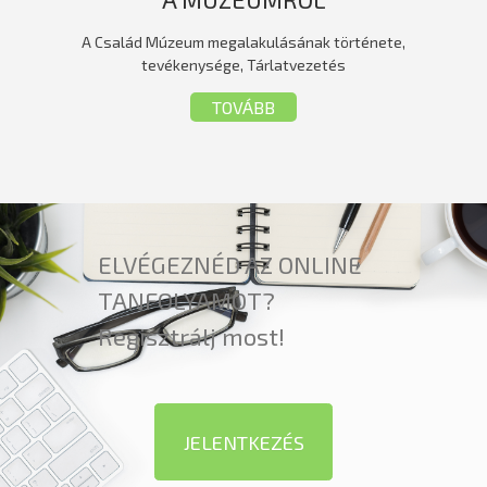
A Család Múzeum megalakulásának története,
tevékenysége, Tárlatvezetés
TOVÁBB
ELVÉGEZNÉD AZ ONLINE
TANFOLYAMOT?
Regisztrálj most!
JELENTKEZÉS