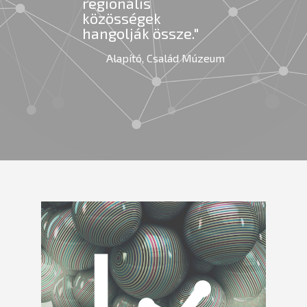
regionális
közösségek
hangolják össze."
Alapító, Család Múzeum