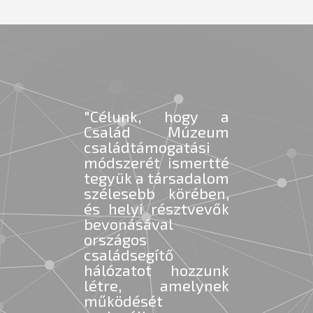
"Célunk, hogy a
Család Múzeum
családtámogatási
módszerét ismertté
tegyük a társadalom
szélesebb körében,
és helyi résztvevők
bevonásával
országos
családsegítő
hálózatot hozzunk
létre, amelynek
működését