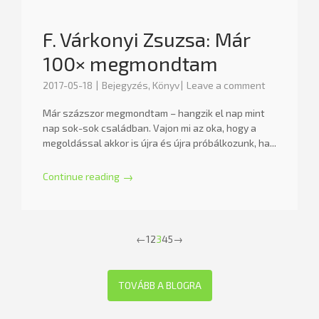
F. Várkonyi Zsuzsa: Már
100× megmondtam
2017-05-18
Bejegyzés
,
Könyv
Leave a comment
Már százszor megmondtam – hangzik el nap mint
nap sok-sok családban. Vajon mi az oka, hogy a
megoldással akkor is újra és újra próbálkozunk, ha...
Continue reading
→
Pagination
1
2
3
4
5
←
→
TOVÁBB A BLOGRA