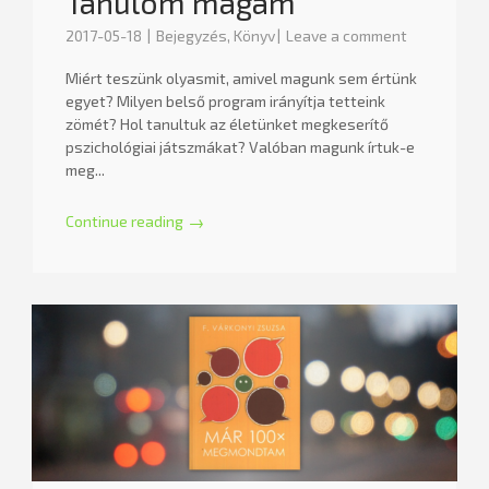
Tanulom magam
2017-05-18
Bejegyzés
,
Könyv
Leave a comment
Miért teszünk olyasmit, amivel magunk sem értünk
egyet? Milyen belső program irányítja tetteink
zömét? Hol tanultuk az életünket megkeserítő
pszichológiai játszmákat? Valóban magunk írtuk-e
meg...
Continue reading
→