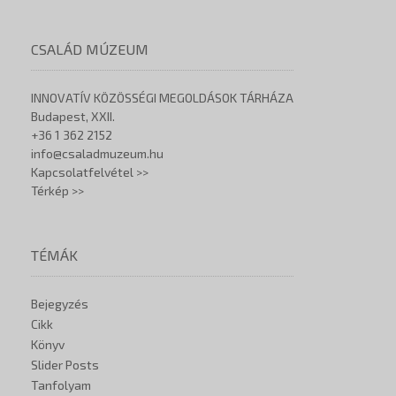
CSALÁD MÚZEUM
INNOVATÍV KÖZÖSSÉGI MEGOLDÁSOK TÁRHÁZA
Budapest, XXII.
+36 1 362 2152
info@csaladmuzeum.hu
Kapcsolatfelvétel >>
Térkép >>
TÉMÁK
Bejegyzés
Cikk
Könyv
Slider Posts
Tanfolyam