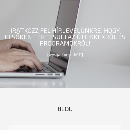
IRATKOZZ FEL HÍRLEVELÜNKRE, HOGY
ELSŐKÉNT ÉRTESÜLJ AZ ÚJ CIKKEKRŐL ÉS
PROGRAMOKRÓL!
[wysija_form id="1"]
BLOG