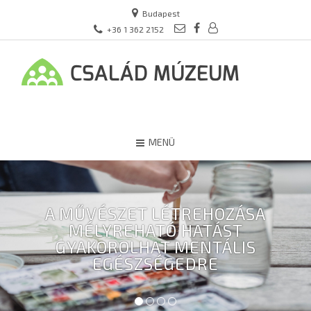
Budapest
+36 1 362 2152
MENÜ
A MŰVÉSZET LÉTREHOZÁSA
MÉLYREHATÓ HATÁST
GYAKOROLHAT MENTÁLIS
EGÉSZSÉGEDRE
1
2
3
4