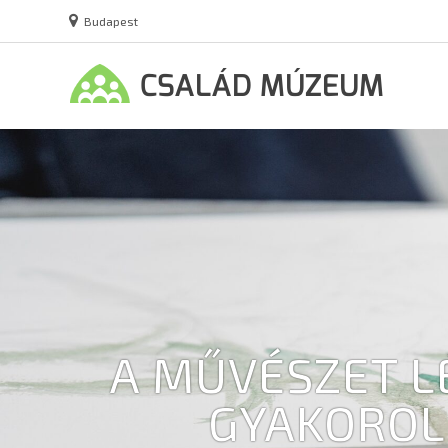
Budapest
A MŰVÉSZET L
GYAKOROL