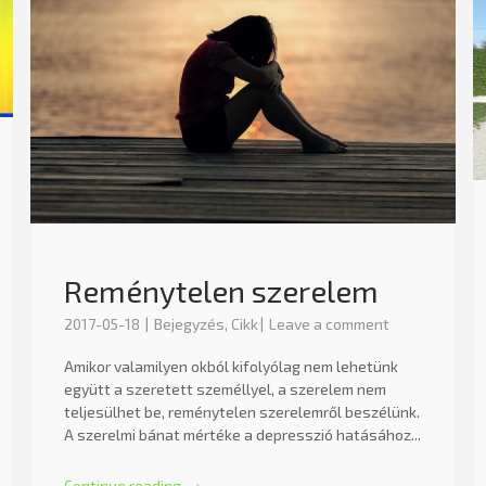
Reménytelen szerelem
2017-05-18
Bejegyzés
,
Cikk
Leave a comment
Amikor valamilyen okból kifolyólag nem lehetünk
együtt a szeretett személlyel, a szerelem nem
teljesülhet be, reménytelen szerelemről beszélünk.
A szerelmi bánat mértéke a depresszió hatásához...
Continue reading