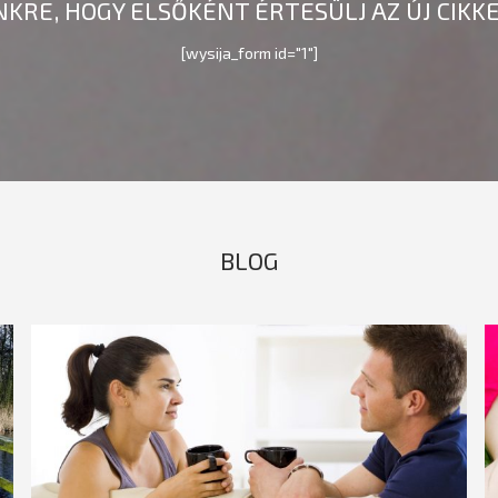
NKRE, HOGY ELSŐKÉNT ÉRTESÜLJ AZ ÚJ CIK
[wysija_form id="1"]
BLOG