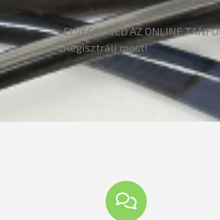
ELVÉGEZNÉD AZ ONLINE TANF
Regisztrálj most!