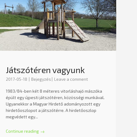
Játszótéren vagyunk
2017-05-18
Bejegyzés
Leave a comment
1983/84-ben két 8 méteres vitorláshajó mászóka
épült egy újpesti játszótéren, közösségi munkával.
Ugyanekkor a Magyar Hirdető adományozott egy
hirdetőoszlopot a játszótérre. A hirdetőoszlop
megvédett egy...
Continue reading
→