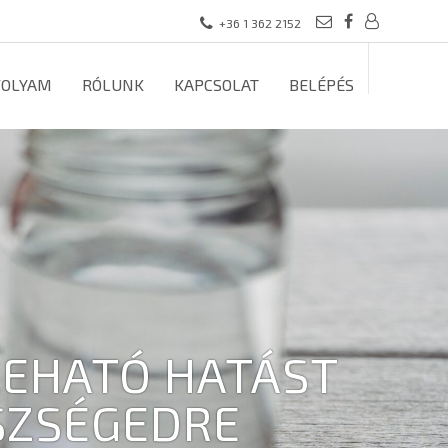
+36 1 362 2152
FOLYAM
RÓLUNK
KAPCSOLAT
BELÉPÉS
REHATÓ HATÁST
SZSÉGEDRE