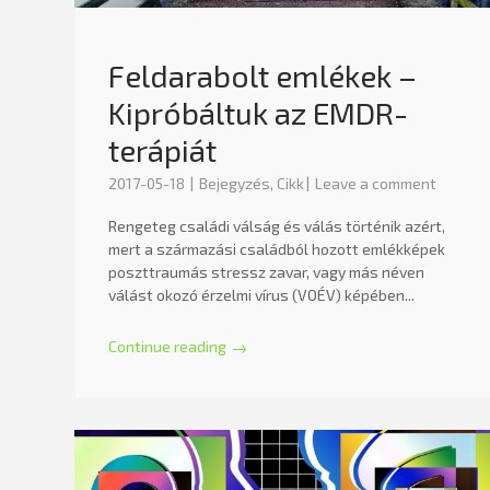
Feldarabolt emlékek –
Kipróbáltuk az EMDR-
terápiát
2017-05-18
Bejegyzés
,
Cikk
Leave a comment
Rengeteg családi válság és válás történik azért,
mert a származási családból hozott emlékképek
poszttraumás stressz zavar, vagy más néven
válást okozó érzelmi vírus (VOÉV) képében...
Continue reading
→