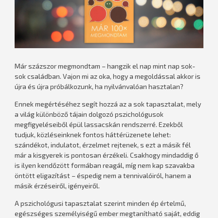
Már százszor megmondtam – hangzik el nap mint nap sok-
sok családban. Vajon mi az oka, hogy a megoldással akkor is
újra és újra próbálkozunk, ha nyilvánvalóan hasztalan?
Ennek megértéséhez segít hozzá az a sok tapasztalat, mely
a világ különböző tájain dolgozó pszichológusok
megfigyeléseiből épül lassacskán rendszerré. Ezekből
tudjuk, közléseinknek fontos háttérüzenete lehet:
szándékot, indulatot, érzelmet rejtenek, s ezt a másik fél
már a kisgyerek is pontosan érzékeli. Csakhogy mindaddig ő
is ilyen kendőzött formában reagál, míg nem kap szavakba
öntött eligazítást – éspedig nem a tennivalóiról, hanem a
másik érzéseiről, igényeiről.
A pszichológusi tapasztalat szerint minden ép értelmű,
egészséges személyiségű ember megtanítható saját, eddig