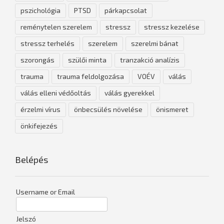
pszichológia
PTSD
párkapcsolat
reménytelen szerelem
stressz
stressz kezelése
stressz terhelés
szerelem
szerelmi bánat
szorongás
szülői minta
tranzakció analízis
trauma
trauma feldolgozása
VOÉV
válás
válás elleni védőoltás
válás gyerekkel
érzelmi vírus
önbecsülés növelése
önismeret
önkifejezés
Belépés
Username or Email
Jelszó