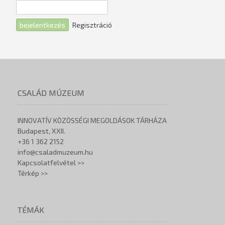
Regisztráció
CSALÁD MÚZEUM
INNOVATÍV KÖZÖSSÉGI MEGOLDÁSOK TÁRHÁZA
Budapest, XXII.
+36 1 362 2152
info@csaladmuzeum.hu
Kapcsolatfelvétel >>
Térkép >>
TÉMÁK