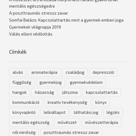
mentális egészségedre
A poszttraumás stressz zavar
Somfai Balázs: Kapcsolattartás mint a gyermek emberi joga
Gyermekek világnapja 2019
Válás elleni védőoltás
Címkék
alvás
aromaterápia
családjog
depresszió
függőség
gyermekjog
gyermekvédelem
hangok
házasság
játszma
kapcsolattartás
kommunikáció
kreatív tevékenység
könyv
könyvajánló
lelkiállapot
láthatási jog
légzés
mentális egészség
művészet
művészetterápia
női minőség
poszttraumás stressz zavar