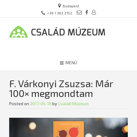
Budapest
+36 1 362 2152
MENÜ
F. Várkonyi Zsuzsa: Már
100× megmondtam
Posted on
2017-05-18
by
Család Múzeum