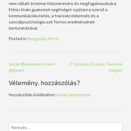
nem vállalt érzelmei felismerésére és megfogalmazására.
Ehhez kíván gyakorlati segítséget nyújtani a szerző a
kommunikációkutatás, a tranzakcióelemzés és a
szociálpszichológia sok fontos eredményének
bemutatásával.
Posted in
Bejegyzés
,
Könyv
Bejegyzés
Susan Blackmore: A mém-
F. Várkonyi Zsuzsa: Tanulom
gépezet
magam
navigáció
Vélemény, hozzászólás?
Hozzászólás küldéséhez
be kell jelentkezni
.