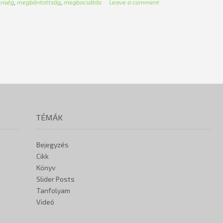
enség
,
megbántottság
,
megbocsátás
Leave a comment
TÉMÁK
Bejegyzés
Cikk
Könyv
Slider Posts
Tanfolyam
Videó