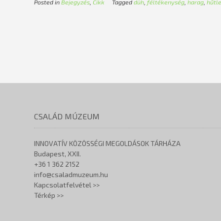
Posted in
Bejegyzés
,
Cikk
Tagged
düh
,
féltékenység
,
harag
,
hűtl
CSALÁD MÚZEUM
INNOVATÍV KÖZÖSSÉGI MEGOLDÁSOK TÁRHÁZA
Budapest, XXII.
+36 1 362 2152
info@csaladmuzeum.hu
Kapcsolatfelvétel >>
Térkép >>