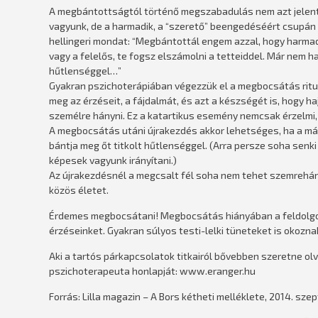
A megbántottságtól történő megszabadulás nem azt jelenti
vagyunk, de a harmadik, a “szerető” beengedéséért csupán az,
hellingeri mondat: “Megbántottál engem azzal, hogy harmad
vagy a felelős, te fogsz elszámolni a tetteiddel. Már nem h
hűtlenséggel…”
Gyakran pszichoterápiában végezzük el a megbocsátás rituá
meg az érzéseit, a fájdalmát, és azt a készségét is, hogy 
személre hányni. Ez a katartikus esemény nemcsak érzelmi
A megbocsátás utáni újrakezdés akkor lehetséges, ha a más
bántja meg őt titkolt hűtlenséggel. (Arra persze soha senk
képesek vagyunk irányítani.)
Az újrakezdésnél a megcsalt fél soha nem tehet szemrehány
közös életet.
Érdemes megbocsátani! Megbocsátás hiányában a feldolgoz
érzéseinket. Gyakran súlyos testi-lelki tüneteket is okozna
Aki a tartós párkapcsolatok titkairól bővebben szeretne olv
pszichoterapeuta honlapját: www.eranger.hu
Forrás: Lilla magazin – A Bors kétheti melléklete, 2014. sze