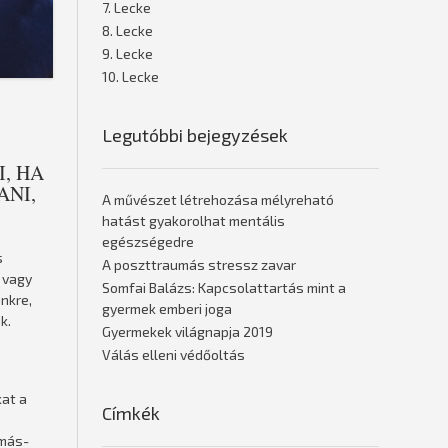
7. Lecke
8. Lecke
9. Lecke
10. Lecke
Legutóbbi bejegyzések
, HA
ANI,
A művészet létrehozása mélyreható
hatást gyakorolhat mentális
egészségedre
s
A poszttraumás stressz zavar
m vagy
Somfai Balázs: Kapcsolattartás mint a
nkre,
gyermek emberi joga
k.
Gyermekek világnapja 2019
Válás elleni védőoltás
kat a
Címkék
omás-