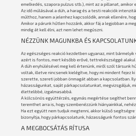
emelkedés, szapora pulzus stb.), mint az a pillanat, amikor 
Az idő múlásával a düh, a harag és a testi reakciók intenz
múlthoz, hanem a jelenhez kapcsolódik, annak ellenére, hog
Amikor a párunk hűtlen hozzánk, akkor fáj a legjobban a megb
mindig át kell élni, azt nem lehet megúszni.
NÉZZÜNK MAGUNKBA ÉS KAPCSOLATUNK
Az egészséges reakció kezdetben ugyanaz, mint bármelyik
azért is fontos, mert később erővé, tettrekészséggé alakul
A düh enyhülésével meg kell értenünk, miről szól társunk h
voltak, illetve nincsenek kielégítve, hogy mi mindent fejez
szerette, szereti jobban önmagát abban a kapcsolatban. Il
házasságunkat, saját párkapcsolatunkat, megvizsgáljuk, mi 
élettelibbé, izgalmasabbá.
A kölcsönös együttérzés, egymás megértése segíthet benn
teremthet arra is, hogy szembenézzünk hiányainkkal, nehéz
Ha ezt együtt nem tudjuk megtenni, akkor külső segítségre v
bizonyítja, hogy párkapcsolatunk, házasságunk fontos szá
A MEGBOCSÁTÁS RÍTUSA