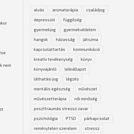
alvás
aromaterápia
családjog
depresszió
függőség
nkor
gyermekjog
gyermekvédelem
hangok
házasság
játszma
kapcsolattartás
kommunikáció
ése
kreatív tevékenység
könyv
nk nem
könyvajánló
lelkiállapot
láthatási jog
légzés
mentális egészség
művészet
művészetterápia
női minőség
poszttraumás stressz zavar
zt
pszichológia
PTSD
párkapcsolat
reménytelen szerelem
stressz