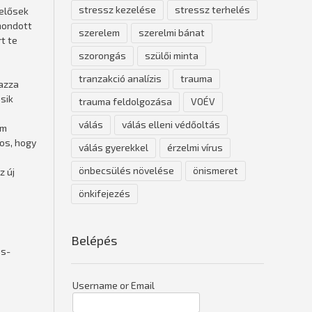
stressz kezelése
stressz terhelés
lelősek
imondott
szerelem
szerelmi bánat
t te
szorongás
szülői minta
tranzakció analízis
trauma
mazza
sik
trauma feldolgozása
VOÉV
válás
válás elleni védőoltás
em
tos, hogy
válás gyerekkel
érzelmi vírus
önbecsülés növelése
önismeret
z új
önkifejezés
Belépés
us-
Username or Email