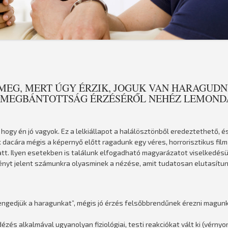
EG, MERT ÚGY ÉRZIK, JOGUK VAN HARAGUDNI
 MEGBÁNTOTTSÁG ÉRZÉSÉRŐL NEHÉZ LEMOND
hogy én jó vagyok. Ez a lelkiállapot a halálösztönből eredeztethető, é
k dacára mégis a képernyő előtt ragadunk egy véres, horrorisztikus fil
tt. Ilyen esetekben is találunk elfogadható magyarázatot viselkedésü
ényt jelent számunkra olyasminek a nézése, amit tudatosan elutasítun
engedjük a haragunkat”, mégis jó érzés felsőbbrendűnek érezni magun
zés alkalmával ugyanolyan fiziológiai, testi reakciókat vált ki (vérny