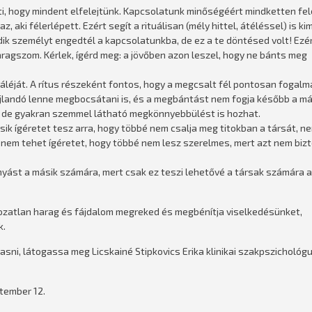
, hogy mindent elfelejtünk. Kapcsolatunk minőségéért mindketten fe
 aki félerlépett. Ezért segít a rituálisan (mély hittel, átéléssel) is k
ik személyt engedtél a kapcsolatunkba, de ez a te döntésed volt! Ezér
aragszom. Kérlek, ígérd meg: a jövőben azon leszel, hogy ne bánts meg
léját. A rítus részeként fontos, hogy a megcsalt fél pontosan fogal
hajlandó lenne megbocsátani is, és a megbántást nem fogja később a má
, de gyakran szemmel látható megkönnyebbülést is hozhat.
ik ígéretet tesz arra, hogy többé nem csalja meg titokban a társát, n
i nem tehet ígéretet, hogy többé nem lesz szerelmes, mert azt nem biz
ást a másik számára, mert csak ez teszi lehetővé a társak számára a
atlan harag és fájdalom megreked és megbénítja viselkedésünket,
k.
asni, látogassa meg Licskainé Stipkovics Erika klinikai szakpszichológ
ptember 12.