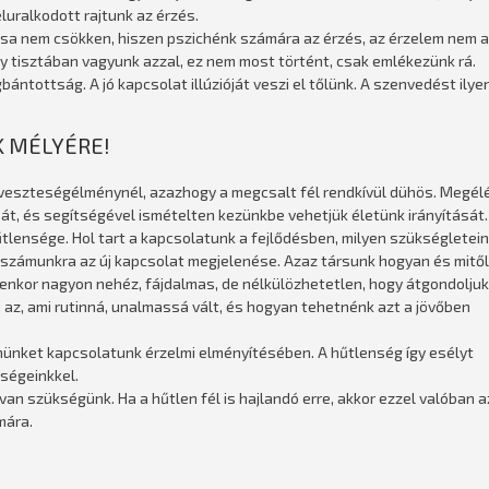
eluralkodott rajtunk az érzés.
itása nem csökken, hiszen pszichénk számára az érzés, az érzelem nem a
y tisztában vagyunk azzal, ez nem most történt, csak emlékezünk rá.
ántottság. A jó kapcsolat illúzióját veszi el tőlünk. A szenvedést ilye
 MÉLYÉRE!
 veszteségélménynél, azazhogy a megcsalt fél rendkívül dühös. Megél
 át, és segítségével ismételten kezünkbe vehetjük életünk irányítását.
űtlensége. Hol tart a kapcsolatunk a fejlődésben, milyen szükségletei
 ki számunkra az új kapcsolat megjelenése. Azaz társunk hogyan és mitől
yenkor nagyon nehéz, fájdalmas, de nélkülözhetetlen, hogy átgondoljuk
az, ami rutinná, unalmassá vált, és hogyan tehetnénk azt a jövőben
ünket kapcsolatunk érzelmi elményítésében. A hűtlenség így esélyt
ségeinkkel.
an szükségünk. Ha a hűtlen fél is hajlandó erre, akkor ezzel valóban a
mára.