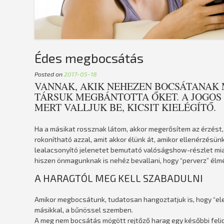
Édes megbocsátás
Posted on
2017-05-18
VANNAK, AKIK NEHEZEN BOCSÁTANAK M
TÁRSUK MEGBÁNTOTTA ŐKET. A JOGOS
MERT VALLJUK BE, KICSIT KIELÉGÍTŐ.
Ha a másikat rossznak látom, akkor megerősítem az érzést, 
rokonítható azzal, amit akkor élünk át, amikor ellenérzésün
lealacsonyító jelenetet bemutató valóságshow-részlet mia
hiszen önmagunknak is nehéz bevallani, hogy “perverz” élm
A HARAGTÓL MEG KELL SZABADULNI
Amikor megbocsátunk, tudatosan hangoztatjuk is, hogy “el
másikkal, a bűnössel szemben.
A meg nem bocsátás mögött rejtőző harag egy későbbi felidé