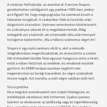
A módszer felfedezője, az amerikai dr. Francine Shapiro
gondterhelten sétálgatott egy parkban 1989-ben, amikor
arra figyelt fel, hogy megnyugtatja, ha szemével követi a
falevelek mozgását. A szakember több év kutatás után
dolgozta ki a kezelést. Vietnami veteránokon kísérletezett,
és a látványos sikerek őt is megdöbbentették. Máig
emlegetik azt a katonát, aki a harmadik ülés után könnyeit
törölgetve kijelentette: „Ma a háború számomra véget ért.”
Shapiro ír egy nyolcvanéves nőről is, akit a második
világháborúban megerőszakoltak, és elvesztette a szüleit.
Hét évtizeddel később férje egyszer hangosra vette a tévét,
ettől a nőben feltörtek az emlékek, és rémálmok kezdték
gyötörni. Az EMDR terápia azonban segített neki
megemészteni az ősrégi traumákat, és végre szabadnak
érezte magát. Azt mondta, a múlt végre valóban múlt lett.
Struccpolitika
Ha a megrázó eseményeket nem tudjuk feldolgozni, az
emlékképek váratlanul ránk törhetnek. Gyakori panasz
ilyenkor az alvászavar, az ijedősség vagy az ingerlékenység.
Ez a „poszttraumás stressz zavar” (PTSD). Traumatikus