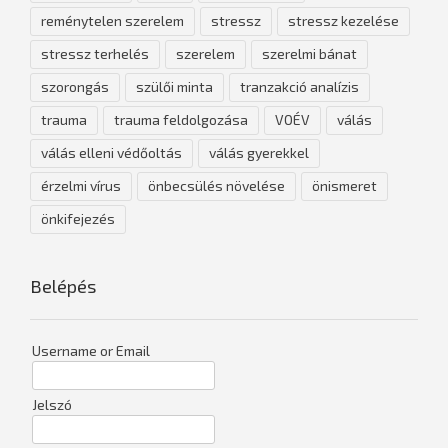
reménytelen szerelem
stressz
stressz kezelése
stressz terhelés
szerelem
szerelmi bánat
szorongás
szülői minta
tranzakció analízis
trauma
trauma feldolgozása
VOÉV
válás
válás elleni védőoltás
válás gyerekkel
érzelmi vírus
önbecsülés növelése
önismeret
önkifejezés
Belépés
Username or Email
Jelszó