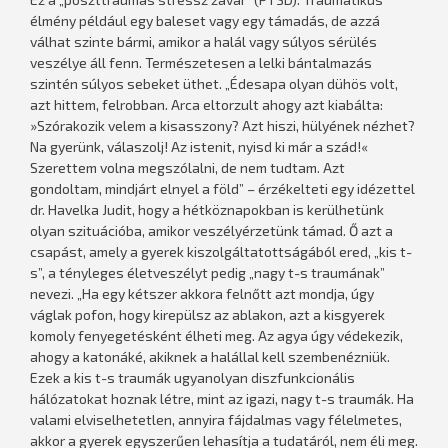
élmény például egy baleset vagy egy támadás, de azzá
válhat szinte bármi, amikor a halál vagy súlyos sérülés
veszélye áll fenn. Természetesen a lelki bántalmazás
szintén súlyos sebeket üthet. „Édesapa olyan dühös volt,
azt hittem, felrobban. Arca eltorzult ahogy azt kiabálta:
»Szórakozik velem a kisasszony? Azt hiszi, hülyének nézhet?
Na gyerünk, válaszolj! Az istenit, nyisd ki már a szád!«
Szerettem volna megszólalni, de nem tudtam. Azt
gondoltam, mindjárt elnyel a föld” – érzékelteti egy idézettel
dr. Havelka Judit, hogy a hétköznapokban is kerülhetünk
olyan szituációba, amikor veszélyérzetünk támad. Ő azt a
csapást, amely a gyerek kiszolgáltatottságából ered, „kis t-
s”, a tényleges életveszélyt pedig „nagy t-s traumának”
nevezi. „Ha egy kétszer akkora felnőtt azt mondja, úgy
váglak pofon, hogy kirepülsz az ablakon, azt a kisgyerek
komoly fenyegetésként élheti meg. Az agya úgy védekezik,
ahogy a katonáké, akiknek a halállal kell szembenézniük.
Ezek a kis t-s traumák ugyanolyan diszfunkcionális
hálózatokat hoznak létre, mint az igazi, nagy t-s traumák. Ha
valami elviselhetetlen, annyira fájdalmas vagy félelmetes,
akkor a gyerek egyszerűen lehasítja a tudatáról, nem éli meg.