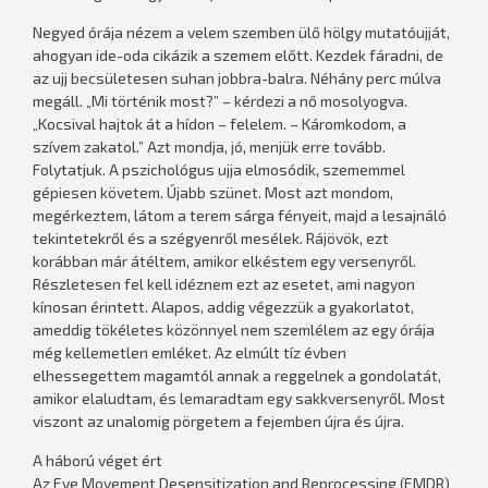
Negyed órája nézem a velem szemben ülő hölgy mutatóujját,
ahogyan ide-oda cikázik a szemem előtt. Kezdek fáradni, de
az ujj becsületesen suhan jobbra-balra. Néhány perc múlva
megáll. „Mi történik most?” – kérdezi a nő mosolyogva.
„Kocsival hajtok át a hídon – felelem. – Káromkodom, a
szívem zakatol.” Azt mondja, jó, menjük erre tovább.
Folytatjuk. A pszichológus ujja elmosódik, szememmel
gépiesen követem. Újabb szünet. Most azt mondom,
megérkeztem, látom a terem sárga fényeit, majd a lesajnáló
tekintetekről és a szégyenről mesélek. Rájövök, ezt
korábban már átéltem, amikor elkéstem egy versenyről.
Részletesen fel kell idéznem ezt az esetet, ami nagyon
kínosan érintett. Alapos, addig végezzük a gyakorlatot,
ameddig tökéletes közönnyel nem szemlélem az egy órája
még kellemetlen emléket. Az elmúlt tíz évben
elhessegettem magamtól annak a reggelnek a gondolatát,
amikor elaludtam, és lemaradtam egy sakkversenyről. Most
viszont az unalomig pörgetem a fejemben újra és újra.
A háború véget ért
Az Eye Movement Desensitization and Reprocessing (EMDR)