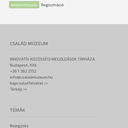
Regisztráció
CSALÁD MÚZEUM
INNOVATÍV KÖZÖSSÉGI MEGOLDÁSOK TÁRHÁZA
Budapest, XXII.
+36 1 362 2152
info@csaladmuzeum.hu
Kapcsolatfelvétel >>
Térkép >>
TÉMÁK
Bejegyzés