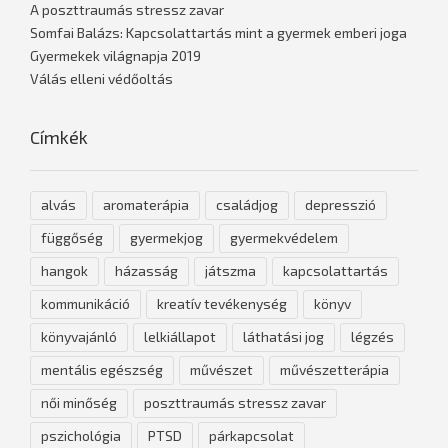
A poszttraumás stressz zavar
Somfai Balázs: Kapcsolattartás mint a gyermek emberi joga
Gyermekek világnapja 2019
Válás elleni védőoltás
Címkék
alvás
aromaterápia
családjog
depresszió
függőség
gyermekjog
gyermekvédelem
hangok
házasság
játszma
kapcsolattartás
kommunikáció
kreatív tevékenység
könyv
könyvajánló
lelkiállapot
láthatási jog
légzés
mentális egészség
művészet
művészetterápia
női minőség
poszttraumás stressz zavar
pszichológia
PTSD
párkapcsolat