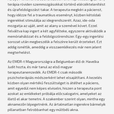
terápia röviden szemmozgásokkal történő elérzéktelenítést
és újrafeldolgozást takar. A terapeuta megkéri a pácienst,
hogy idézze fel a traumatikus eseményt, közben kétoldali
ingerekkel stimulálja az idegrendszerét. Azaz, ide-oda
mozgatja az ujját, amit az alany a szemével követ. Ezzel
felváltva kap ingert a két agyfélteke, egyszerre aktiválódik a
memóriahálózat és a feldolgozórendszer. Egy-egy ingerlési
sorozat után megbeszélik a felszínre került érzeteket. Ezt
addig ismétlik, ameddig a visszaemlékezés már nem jelent
megterhelést.
Az EMDR-t Magyarországra a Belgiumban élő dr. Havelka
Judit hozta, és már tanul az első magyar
terapeutanemzedék. Az EMDR-t csak második
pszichoterápiás módszerként lehet elsajátítani. A kezelés
közben olyan mértékű feszültséget is átélhet a páciens,
amit egyedül nem képes elviselni, hiszen a terapeuta pont
azokat az emlékeket próbálja előcsalogatni, amelyeket az
illető el akar temetni. A szakember szerint olyan, mintha egy
aknamezőn lépegetnénk. Az ártalmatlan ingerekre bármelyik
pillanatban felrobbanhat egy múltbéli akna.