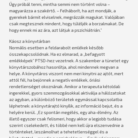
Úgy próbál tenni, mintha semmi nem történt volna –
magyarázza a szakértő. – Felháborít, ha azt mondják, a
gyerekek bármit elviselnek, megrázzák magukat. Valójában
csak megtesznek mindent, hogy túléljék a borzalmakat. De
hogy ennek mi az ára, azt látjuk a pszichiátrián.”
Káosz a könyvtárban
Normális esetben a feldarabolt emlékek később
összekapcsolódnak. Ha ez elmarad, a „befagyott
emlékképek” PTSD-hez vezetnek. A szakember a tünetet egy
könyvtárszobához hasonlítja, ahol mindennek megvan a
helye. A könyvtáros viszont nem meri kinyitni az ajtót, mert
attól fél, ha bejönnek a negatív emlékek, óriási
rendetlenséget okoznának. Amikor a terapeuta kétoldali
ingerekkel, gyors szemmozgásokkal aktiválja a hálózatokat
az agyban, a különböző területek egymással kapcsolatba
léphetnek: a könyvtárajtó kinyílik, az információ bejut, és a
helyére kerül. „Ez spontán megélés, egy aha-élmény. Az
illető egyszer csak felismeri, hogy akkor a legjobb tudása
szerint cselekedett, és többé nem kell újra elszenvednie a
történteket, leszámolhat a tehetetlenséggel és a