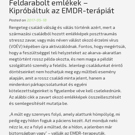
Feldarabolt emlékek –
Kipróbáltuk az EMDR-terápiát
Posted on
2017-05-18
Rengeteg családi válság és válás történik azért, mert a
származási családból hozott emlékképek poszttraumás
stressz zavar, vagy más néven válást okozó érzelmi vírus
(VOÉV) képében újra aktivizálódnak. Fontos, hogy megértsük,
hogy a feszültséggel teli helyzeteket az akarva-akaratlan
megtörtént rossz példa okozta, és nem maga a példát
szolgáltató személy a felelős. Jelenlegi családunkat érintő
döntéseinket nem hozhatjuk meg egy múltbeli esemény
alapján, amit a rossz családi minta jelent, hanem a
mindenkori párkapcsolatunkat és egyéni
kötelezettségeinket is figyelembe véve kell cselekednünk.
Az alábbi cikk a zavart okozó emlékképek összeillesztését
és semlegesítését mutatja be.
„A múlt egy szennyes folyó, amely alattunk hömpölyög, mi
pedig egy hídon fogjuk a páciens kezét. Azt mondjuk neki:
nézz le, ez a folyó a múltad, de a hídon, a jelenben már
biztonságban vagy” – vallják az EMDR-terapeuták.